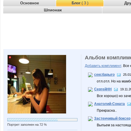
Основное
Блог
( 3 )
Др
Шпионаж
Альбом комплим
Добавить комплимент
. Все
сексбарыго
25.01
отл.отл. Но на мам
СергейНН
19.11.2
Все хорошо) но зач
Анатолий-Соната
Прекрасна..
Застенчивый боксер
Портрет заполнен на 72 %
Выпьем за настоящи