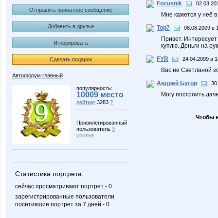
Focusnik
02.03.20
Отправить приватное сообщение
Мне кажется у неё в 
Добавить в друзья
Top7
08.08.2009 в 
Привет. Интересует 
Игнорировать
куплю. Деньги на р
FYR
24.04.2009 в 1
Сделать подарок
Вас не Светланой з
Автофорум главный
Андрей Бугор
30
популярность:
10009 место
Могу построить дач
рейтинг
3283
?
Чтобы 
Привилегированный
пользователь
9
уровня
Статистика портрета:
сейчас просматривают портрет - 0
зарегистрированные пользователи
посетившие портрет за 7 дней - 0